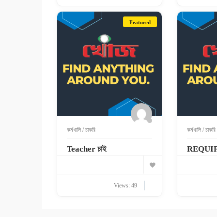
Featured
কর্মখালি / চাকরি
কর্মখালি / চাকরি
Teacher চাই
REQUI
Views: 49