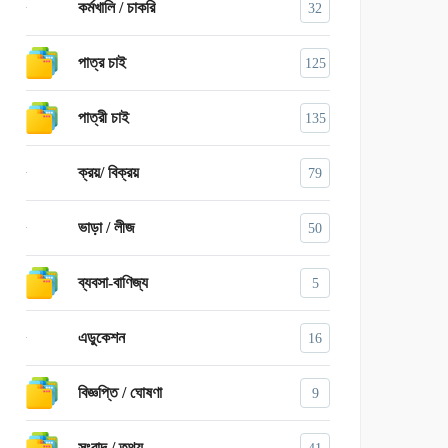
কর্মখালি / চাকরি
32
পাত্র চাই
125
পাত্রী চাই
135
ক্রয়/ বিক্রয়
79
ভাড়া / লীজ
50
ব্যবসা-বাণিজ্য
5
এডুকেশন
16
বিজ্ঞপ্তি / ঘোষণা
9
সংবাদ / তথ্য