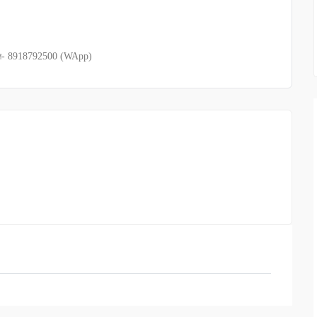
 মোবাইল- 8918792500 (WApp)