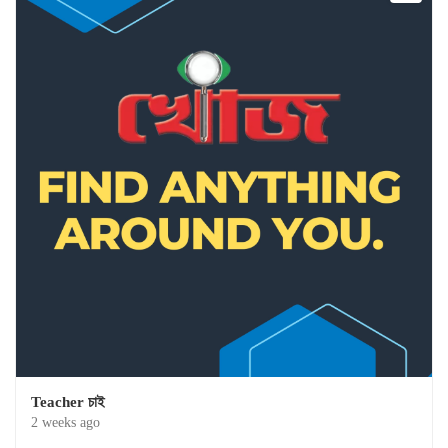
Teacher চাই
2 weeks ago