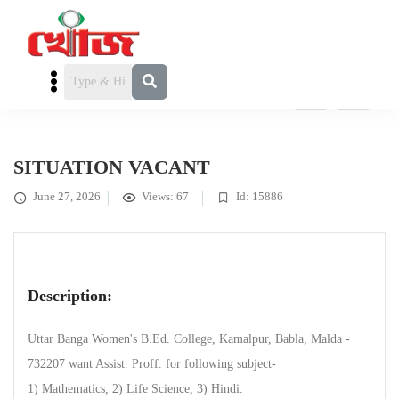
FEATURED
কর্মখালি / চাকরি
» SITUATION VACANT
SITUATION VACANT
June 27, 2026
Views: 67
Id: 15886
Description:
Uttar Banga Women's B.Ed. College, Kamalpur, Babla, Malda -
732207 want Assist. Proff. for following subject-
1) Mathematics, 2) Life Science, 3) Hindi.