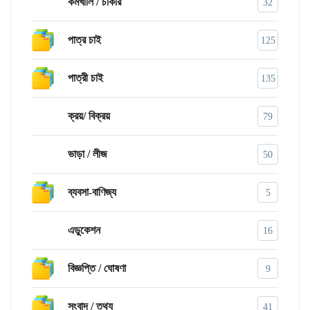
কর্মখালি / চাকরি
32
পাত্র চাই
125
পাত্রী চাই
135
ক্রয়/ বিক্রয়
79
ভাড়া / লীজ
50
ব্যবসা-বাণিজ্য
5
এডুকেশন
16
বিজ্ঞপ্তি / ঘোষণা
9
সংবাদ / তথ্য
41