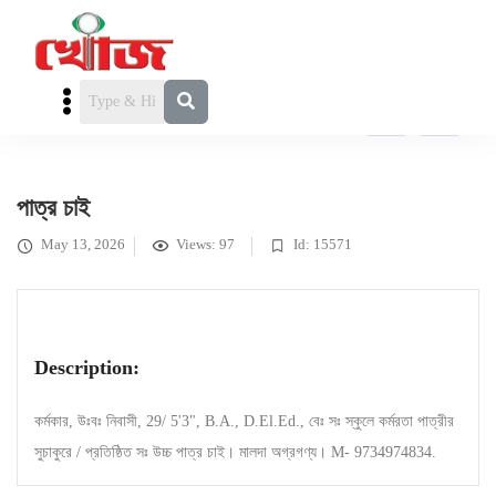
FEATURED
পাত্র চাই
» পাত্র চাই
পাত্র চাই
May 13, 2026
Views: 97
Id: 15571
Description:
কর্মকার, উঃবঃ নিবাসী, 29/ 5'3", B.A., D.El.Ed., বেঃ সঃ স্কুলে কর্মরতা পাত্রীর
সুচাকুরে / প্রতিষ্ঠিত সঃ উচ্চ পাত্র চাই। মালদা অগ্রগণ্য। M- 9734974834.