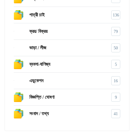
পাত্রী চাই
136
ক্রয়/ বিক্রয়
79
ভাড়া / লীজ
50
ব্যবসা-বাণিজ্য
5
এডুকেশন
16
বিজ্ঞপ্তি / ঘোষণা
9
সংবাদ / তথ্য
41