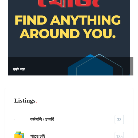
ফ্ল্যাট ভাড়া
Listings
কর্মখালি / চাকরি
32
পাত্র চাই
125