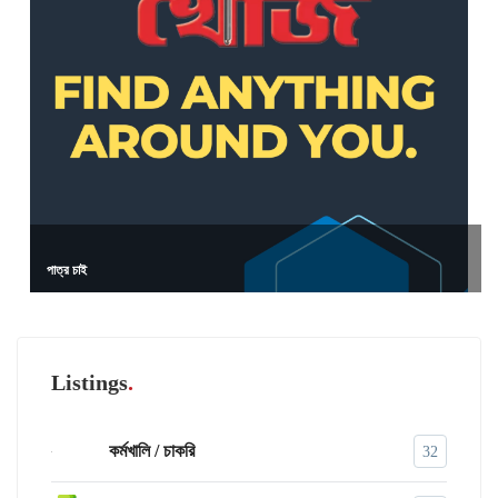
পাত্র চাই
Listings
কর্মখালি / চাকরি
32