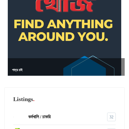
পাত্র চাই
Listings
কর্মখালি / চাকরি
32