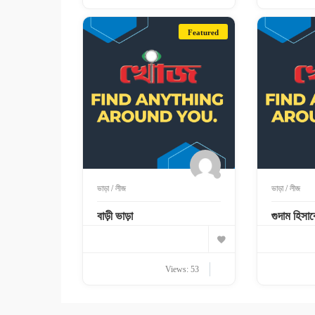
Featured
ভাড়া / লীজ
ভাড়া / লীজ
বাড়ী ভাড়া
গুদাম হিসাব
Views: 53