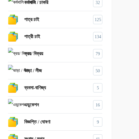
কর্মখালি / চাকরি
32
পাত্র চাই
125
পাত্রী চাই
134
ক্রয়/ বিক্রয়
79
ভাড়া / লীজ
50
ব্যবসা-বাণিজ্য
5
এডুকেশন
16
বিজ্ঞপ্তি / ঘোষণা
9
সংবাদ / তথ্য