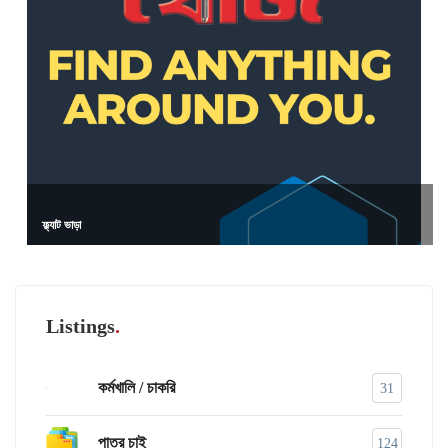
ফ্ল্যাট ভাড়া
Listings
কর্মখালি / চাকরি
31
পাত্র চাই
124