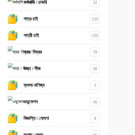
কর্মখালি / চাকরি
32
পাত্র চাই
125
পাত্রী চাই
135
ক্রয়/ বিক্রয়
79
ভাড়া / লীজ
50
ব্যবসা-বাণিজ্য
5
এডুকেশন
16
বিজ্ঞপ্তি / ঘোষণা
9
সংবাদ / তথ্য