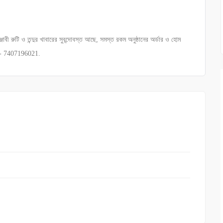
াবী রুটি ও তন্দুর খাবারের সুবন্দোবস্ত আছে, সমস্ত রকম অনুষ্ঠানের অর্ডার ও হোম
। M- 7407196021.