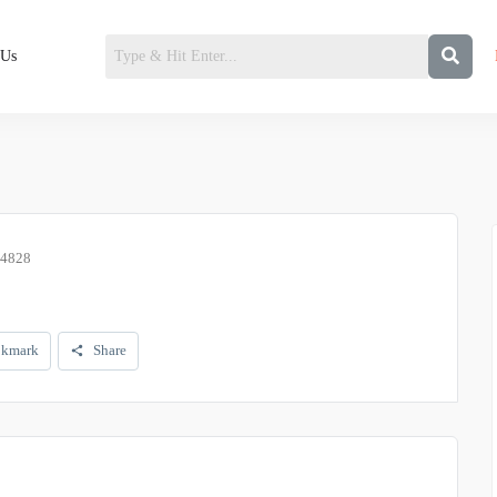
 Us
14828
kmark
Share