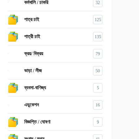
কর্মখালি / চাকরি
32
পাত্র চাই
125
পাত্রী চাই
135
ক্রয়/ বিক্রয়
79
ভাড়া / লীজ
50
ব্যবসা-বাণিজ্য
5
এডুকেশন
16
বিজ্ঞপ্তি / ঘোষণা
9
সংবাদ / তথ্য