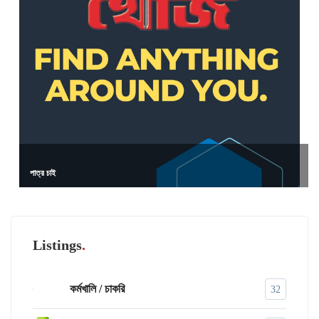
পাত্র চাই
Listings
কর্মখালি / চাকরি
32