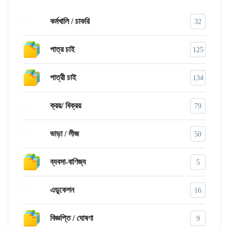
কর্মখালি / চাকরি
32
পাত্র চাই
125
পাত্রী চাই
134
ক্রয়/ বিক্রয়
79
ভাড়া / লীজ
50
ব্যবসা-বাণিজ্য
5
এডুকেশন
16
বিজ্ঞপ্তি / ঘোষণা
9