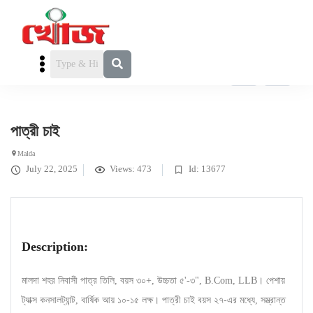
পাত্রী চাই
» পাত্রী চাই
পাত্রী চাই
Malda
July 22, 2025
Views: 473
Id: 13677
Description:
মালদা শহর নিবাসী পাত্র তিলি, বয়স ৩০+, উচ্চতা ৫'-৩", B.Com, LLB। পেশায়
ট্যাক্স কনসালট্যান্ট, বার্ষিক আয় ১০-১৫ লক্ষ। পাত্রী চাই বয়স ২৭-এর মধ্যে, সম্ভ্রান্ত