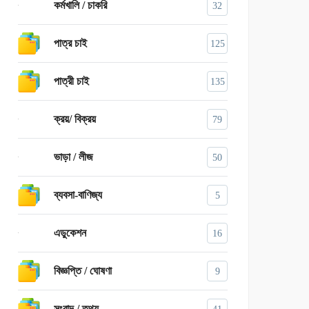
কর্মখালি / চাকরি
32
পাত্র চাই
125
পাত্রী চাই
135
ক্রয়/ বিক্রয়
79
ভাড়া / লীজ
50
ব্যবসা-বাণিজ্য
5
এডুকেশন
16
বিজ্ঞপ্তি / ঘোষণা
9
সংবাদ / তথ্য