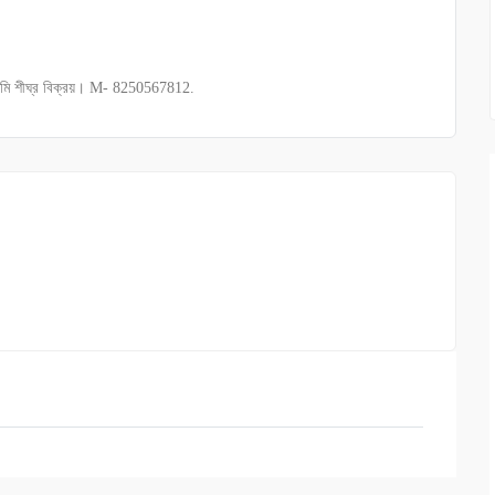
 জমি শীঘ্র বিক্রয়। M- 8250567812.