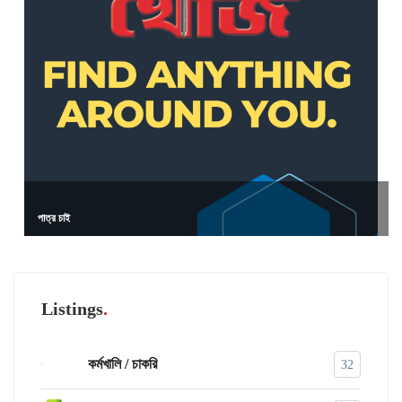
পাত্র চাই
Listings
কর্মখালি / চাকরি
32