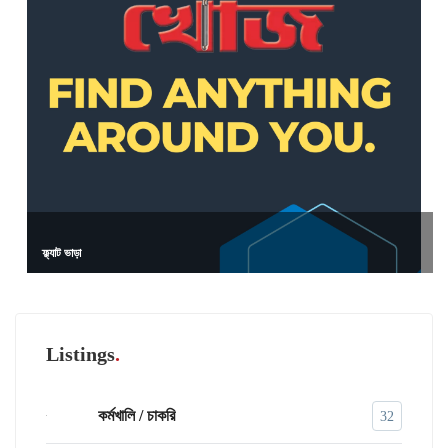
ফ্ল্যাট ভাড়া
Listings
কর্মখালি / চাকরি
32