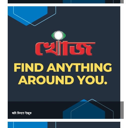
জমি কিনতে ইচ্ছুক