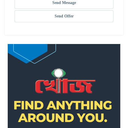
Send Message
Send Offer