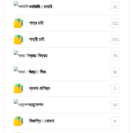
কর্মখালি / চাকরি
32
পাত্র চাই
122
পাত্রী চাই
135
ক্রয়/ বিক্রয়
78
ভাড়া / লীজ
50
ব্যবসা-বাণিজ্য
5
এডুকেশন
16
বিজ্ঞপ্তি / ঘোষণা
9