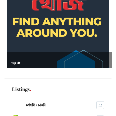
পাত্র চাই
Listings
কর্মখালি / চাকরি
32