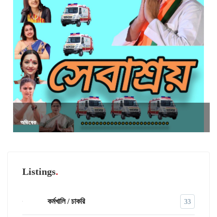
অভিষেক
Listings
কর্মখালি / চাকরি
33