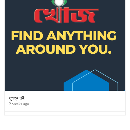
সুপাত্র চাই
2 weeks ago