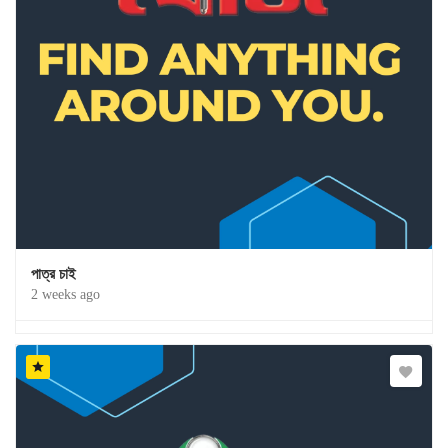
পাত্র চাই
2 weeks ago