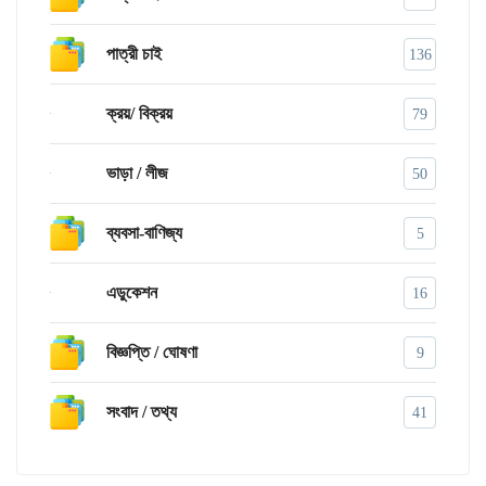
পাত্রী চাই
136
ক্রয়/ বিক্রয়
79
ভাড়া / লীজ
50
ব্যবসা-বাণিজ্য
5
এডুকেশন
16
বিজ্ঞপ্তি / ঘোষণা
9
সংবাদ / তথ্য
41