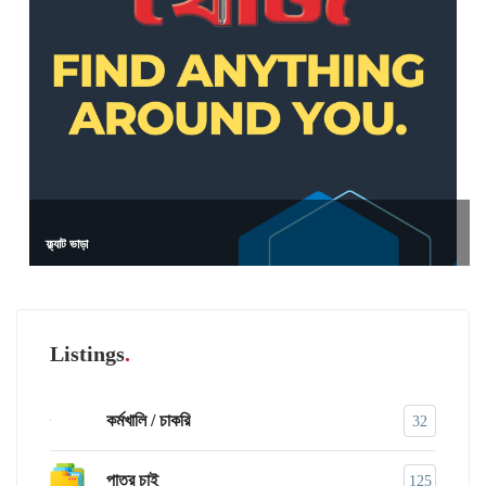
ফ্ল্যাট ভাড়া
Listings
কর্মখালি / চাকরি
32
পাত্র চাই
125