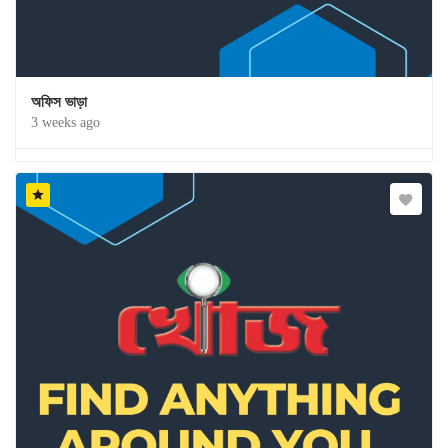
অফিস ভাড়া
3 weeks ago