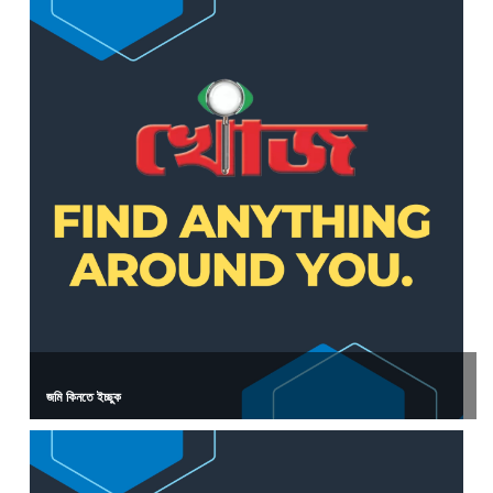
জমি কিনতে ইচ্ছুক