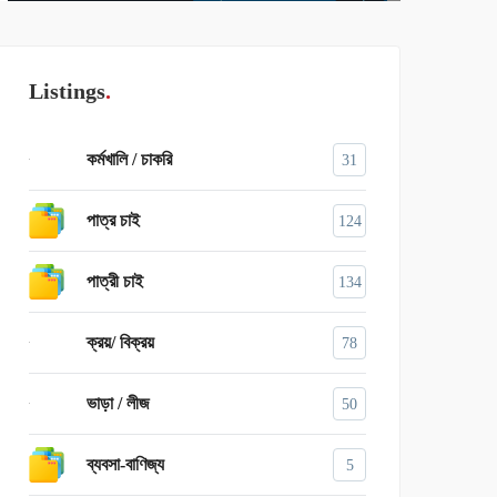
Listings
কর্মখালি / চাকরি
31
পাত্র চাই
124
পাত্রী চাই
134
ক্রয়/ বিক্রয়
78
ভাড়া / লীজ
50
ব্যবসা-বাণিজ্য
5