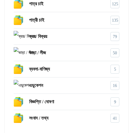
পাত্র চাই
125
পাত্রী চাই
135
ক্রয়/ বিক্রয়
79
ভাড়া / লীজ
50
ব্যবসা-বাণিজ্য
5
এডুকেশন
16
বিজ্ঞপ্তি / ঘোষণা
9
সংবাদ / তথ্য
41