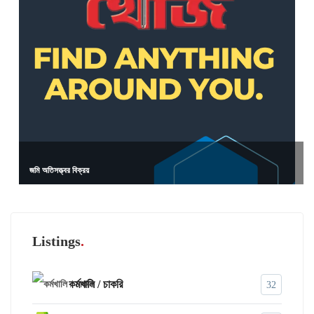
জমি অতিসত্ত্বর বিক্রয়
Listings
কর্মখালি / চাকরি
32