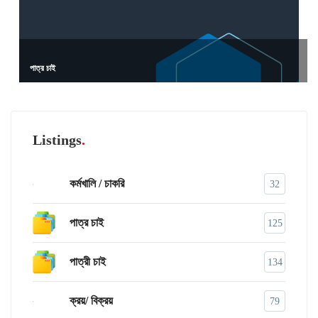
পাত্র চাই
Listings
কর্মখালি / চাকরি
32
পাত্র চাই
125
পাত্রী চাই
134
ক্রয়/ বিক্রয়
79