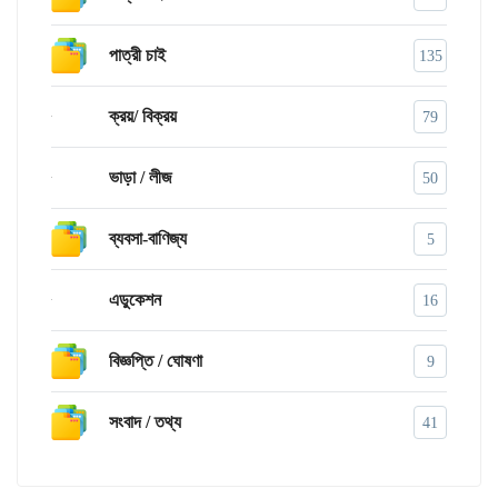
পাত্রী চাই
135
ক্রয়/ বিক্রয়
79
ভাড়া / লীজ
50
ব্যবসা-বাণিজ্য
5
এডুকেশন
16
বিজ্ঞপ্তি / ঘোষণা
9
সংবাদ / তথ্য
41