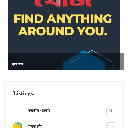
ফ্ল্যাট ভাড়া
Listings
কর্মখালি / চাকরি
31
পাত্র চাই
124