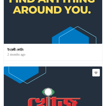
ইংরেজী কোচিং
2 months ago