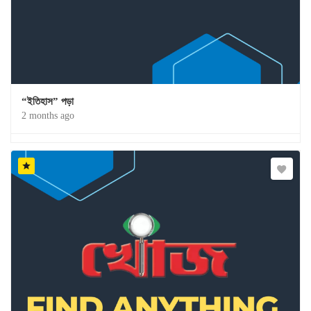
“ইতিহাস” পড়া
2 months ago