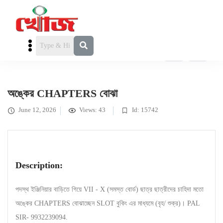
FEATURED
এডুকেশন
» অঙ্কের CHAPTERS বোঝা
অঙ্কের CHAPTERS বোঝা
June 12, 2026
Views: 43
Id: 15742
Description:
পদস্থ ইঞ্জিনিয়ার বাড়িতে গিয়ে VII - X (সমস্ত বোর্ড) ছাত্র ছাত্রীদের চাহিদা মতো
অঙ্কের CHAPTERS বোঝাচ্ছেন SLOT বুকিং এর মাধ্যমে (বৃহ/ শুক্র)। PAL
SIR- 9932239094.