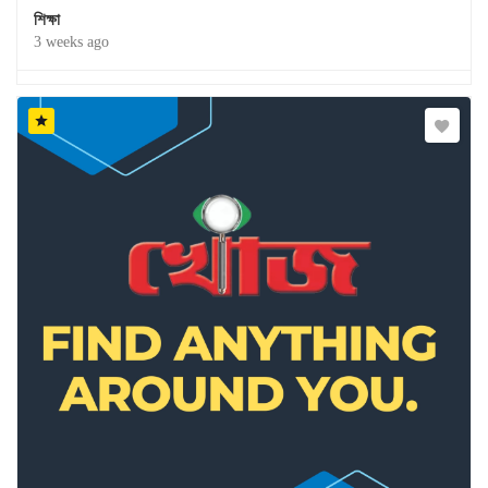
শিক্ষা
3 weeks ago