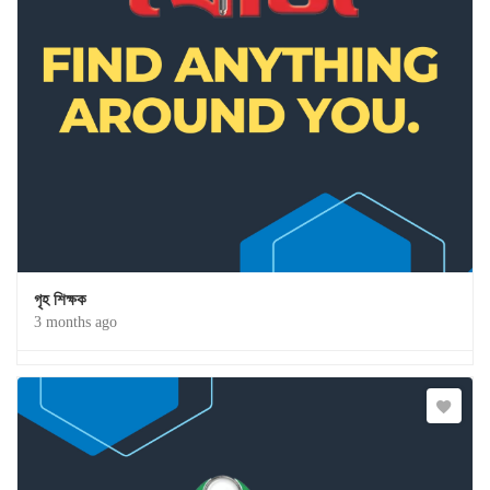
গৃহ শিক্ষক
3 months ago