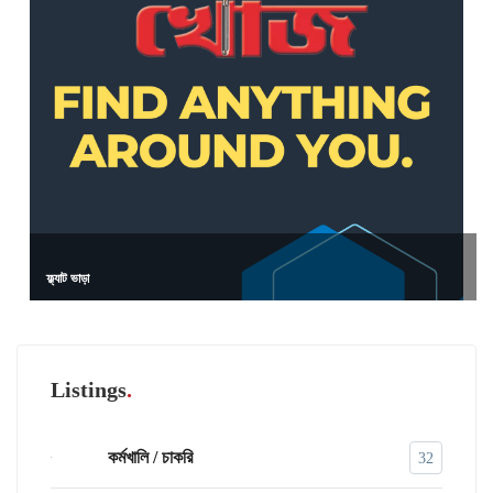
ফ্ল্যাট ভাড়া
Listings
কর্মখালি / চাকরি
32