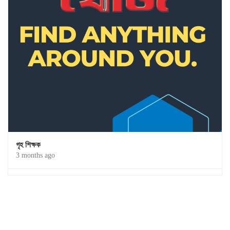
গৃহ শিক্ষক
3 months ago