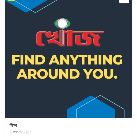
শিক্ষা
4 weeks ago