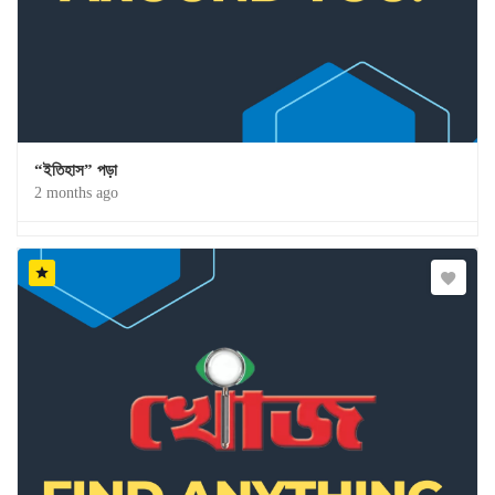
“ইতিহাস” পড়া
2 months ago