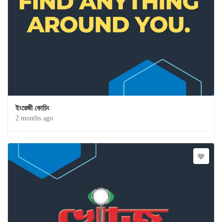
ইংরেজী কোচিং
2 months ago