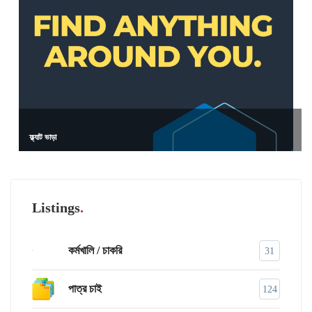
ফ্ল্যাট ভাড়া
Listings
কর্মখালি / চাকরি
31
পাত্র চাই
124