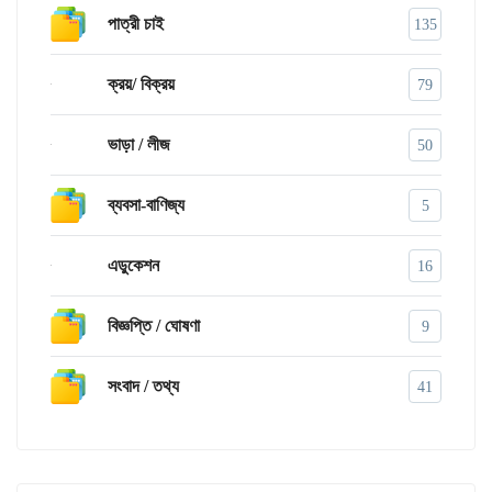
পাত্রী চাই
135
ক্রয়/ বিক্রয়
79
ভাড়া / লীজ
50
ব্যবসা-বাণিজ্য
5
এডুকেশন
16
বিজ্ঞপ্তি / ঘোষণা
9
সংবাদ / তথ্য
41