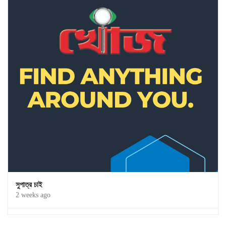
সুপাত্র চাই
2 weeks ago