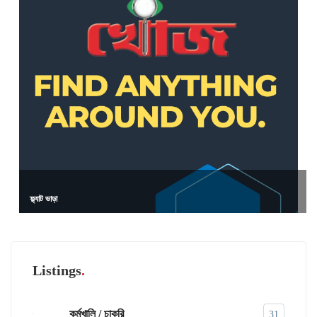
ফ্ল্যাট ভাড়া
Listings
কর্মখালি / চাকরি
31