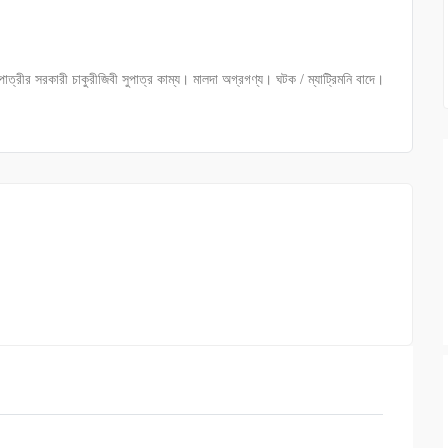
াত্রীর সরকারী চাকুরীজিবী সুপাত্র কাম্য। মালদা অগ্রগণ্য। ঘটক / ম্যাট্রিমনি বাদে।