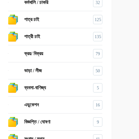
কর্মখালি / চাকরি
32
পাত্র চাই
125
পাত্রী চাই
135
ক্রয়/ বিক্রয়
79
ভাড়া / লীজ
50
ব্যবসা-বাণিজ্য
5
এডুকেশন
16
বিজ্ঞপ্তি / ঘোষণা
9
সংবাদ / তথ্য