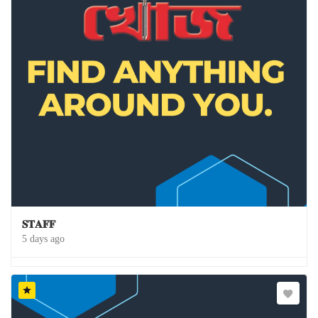
𝐒𝐓𝐀𝐅𝐅
5 days ago