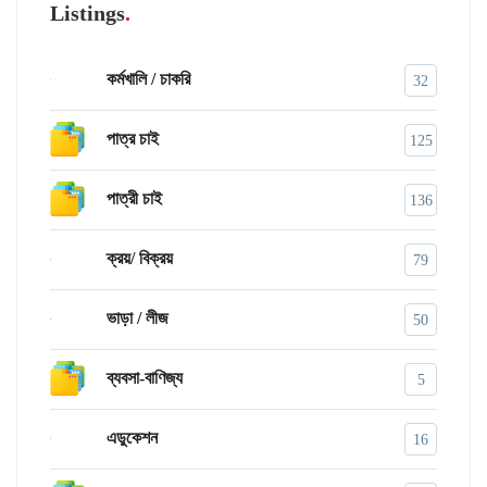
Listings
কর্মখালি / চাকরি
32
পাত্র চাই
125
পাত্রী চাই
136
ক্রয়/ বিক্রয়
79
ভাড়া / লীজ
50
ব্যবসা-বাণিজ্য
5
এডুকেশন
16