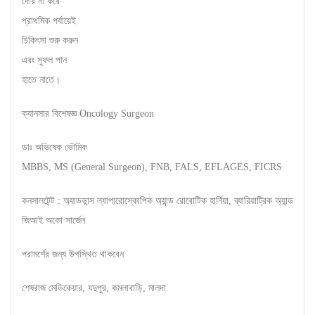
দেরি না করে
প্রাথমিক পর্যায়েই
চিকিৎসা শুরু করুন
এবং সুফল পান
হাতে নাতে।
ক্যানসার বিশেষজ্ঞ Oncology Surgeon
ডাঃ অভিষেক ভৌমিক
MBBS, MS (General Surgeon), FNB, FALS, EFLAGES, FICRS
কনসালটেন্ট : অ্যাডভান্স ল্যাপারোস্কোপিক অ্যান্ড রোবোটিক হার্নিয়া, ব্যারিয়াট্রিক অ্যান্ড
জিআই অকো সার্জেন
পরামর্শের জন্য উপস্থিত থাকবেন
শেষরাজ মেডিকেয়ার, যদুপুর, কমলাবাড়ি, মালদা